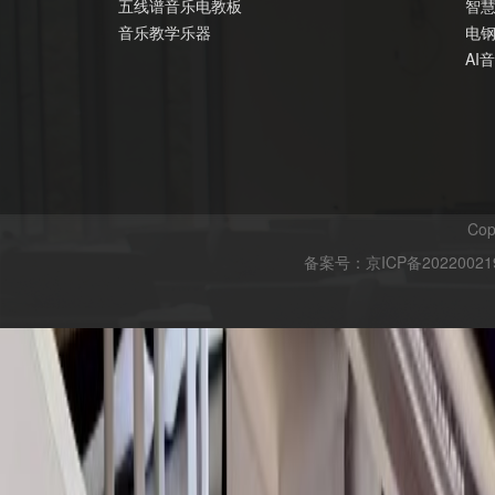
五线谱音乐电教板
智
音乐教学乐器
电
AI
Cop
备案号：
京ICP备20220021