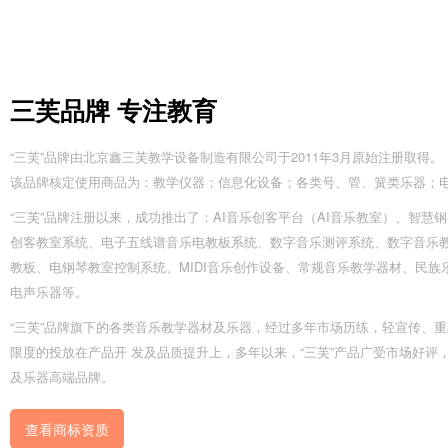
三芙品牌 专注教育
“三芙”品牌由北京鑫三芙教学设备制造有限公司于2011年3月原始注册取得。
该品牌核定使用商品为：教学仪器；信息化设备；各类号、管、簧类乐器；
“三芙”品牌注册以来，成功推出了：AI音乐创客平台（AI音乐教室）
、
智慧钢
创客教室系统、电子五线谱音乐电教板系统、数字音乐测评系统、数字音乐
教板、电钢琴教室控制系统、MIDI音乐创作设备、常规音乐教学器材、民族
电声乐器等。
“三芙”品牌旗下的各类音乐教学器材及乐器，经过多年市场历练，轻宣传、
限度的投放在产品开 发及品质提升上，多年以来，“三芙”产品广受市场好评
及乐器高端品牌。
查看商标资质