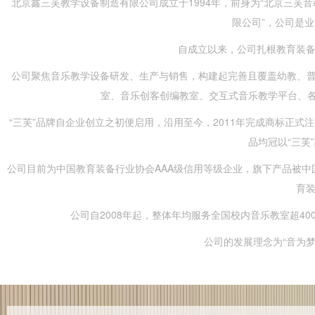
北京鑫三芙教学设备制造有限公司成立于1994年，前身为“北京三芙音
限公司”，公司是
自成立以来，公司扎根教育装
公司聚焦音乐教学设备研发、生产与销售，构建起完善且覆盖幼教、普
室、音乐创客创编教室、交互式音乐教学平台、各
“三芙”品牌自企业创立之初便启用，沿用至今，2011年完成商标正
品均冠以“三芙
公司目前为中国教育装备行业协会AAA级信用等级企业，旗下产品被中
育装
公司自2008年起，整体年均服务全国校内音乐教室超4
公司的发展理念为“音为